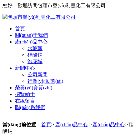
您好！歡迎訪問包頭市譽(yù)利豐化工有限公司
首頁
關(guān)于我們
產(chǎn)品中心
水玻璃
硅酸鈉
泡花堿
新聞中心
公司新聞
行業(yè)動態(tài)
榮譽(yù)資質(zhì)
招賢納士
在線留言
聯(lián)系我們
當(dāng)前位置
：
首頁
>
產(chǎn)品中心
>
產(chǎn)品中心
>
硅
酸鈉