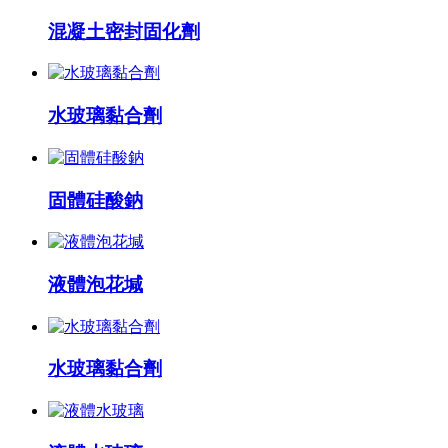
混凝土密封固化劑
水玻璃黏合劑
固體硅酸鈉
液體泡花堿
水玻璃黏合劑