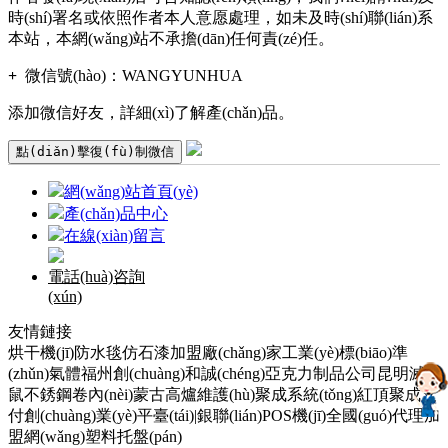
時(shí)署名或依照作者本人意愿處理，如未及時(shí)聯(lián)系
本站，本網(wǎng)站不承擔(dān)任何責(zé)任。
+
微信號(hào)：
WANGYUNHUA
添加微信好友，詳細(xì)了解產(chǎn)品。
點(diǎn)擊復(fù)制微信
網(wǎng)站首頁(yè)
產(chǎn)品中心
在線(xiàn)留言
電話(huà)咨詢
(xún)
友情鏈接
烘干機(jī)
防水毯
仿石漆加盟廠(chǎng)家
工業(yè)標(biāo)準
(zhǔn)氣體
福州創(chuàng)和誠(chéng)亞克力制品公司
昆明滅
鼠
不銹鋼卷
內(nèi)蒙古高爐維護(hù)
聚成系統(tǒng)紅頂聚成支
付創(chuàng)業(yè)平臺(tái)|銀聯(lián)POS機(jī)全國(guó)代理加
盟網(wǎng)
塑料托盤(pán)