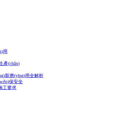
g)用
(chǎn)
g)新應(yīng)用全解析
wěn)保安全
色施工要求