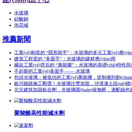
水玻璃
硅酸鈉
泡花堿
推薦新聞
工業(yè)制造的 “隱形助手”：水玻璃的多元工業(yè)應(yīn
建筑工程里的 “多面手”：水玻璃的建材應(yīng)用
藏在工業(yè)背后的 “萬能膠”：水玻璃的基礎(chǔ)特性與生產
不起眼的工業(yè)多面手 —— 水玻璃
包頭水玻璃：被低估的工業(yè)萬能膠，從制備到創(chuàn
銀川鐵路施工剛需！水玻璃注漿加固，沙漠凍土區(qū)穩(
北京建筑加固粘合劑，水玻璃環(huán)保無醛，適配綠
聚羧酸高性能減水劑