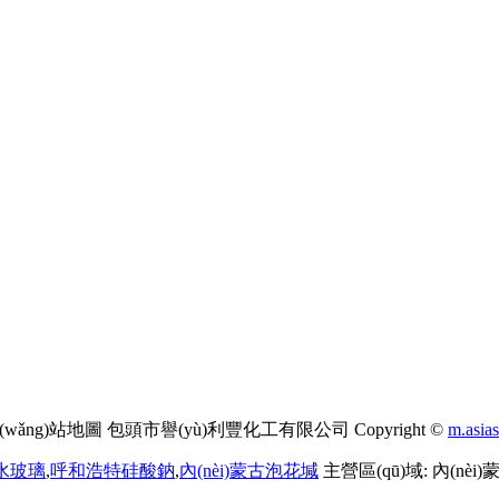
(wǎng)站地圖
包頭市譽(yù)利豐化工有限公司 Copyright ©
m.asia
水玻璃
,
呼和浩特硅酸鈉
,
內(nèi)蒙古泡花堿
主營區(qū)域: 內(n