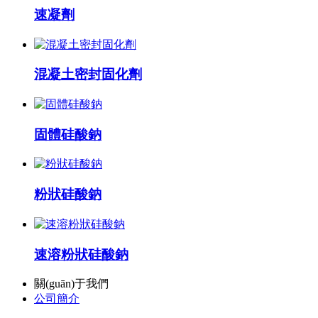
速凝劑
混凝土密封固化劑
固體硅酸鈉
粉狀硅酸鈉
速溶粉狀硅酸鈉
關(guān)于我們
公司簡介